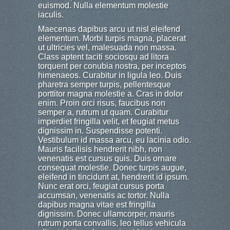
euismod. Nulla elementum molestie
iaculis.
Maecenas dapibus arcu ut nisl eleifend
elementum. Morbi turpis magna, placerat
ut ultricies vel, malesuada non massa.
Class aptent taciti sociosqu ad litora
torquent per conubia nostra, per inceptos
himenaeos. Curabitur in ligula leo. Duis
pharetra semper turpis, pellentesque
porttitor magna molestie a. Cras in dolor
enim. Proin orci risus, faucibus non
semper a, rutrum ut quam. Curabitur
imperdiet fringilla velit, et feugiat metus
dignissim in. Suspendisse potenti.
Vestibulum id massa arcu, eu lacinia odio.
Mauris facilisis hendrerit nibh, non
venenatis est cursus quis. Duis ornare
consequat molestie. Donec turpis augue,
eleifend in tincidunt at, hendrerit id ipsum.
Nunc erat orci, feugiat cursus porta
accumsan, venenatis ac tortor. Nulla
dapibus magna vitae est fringilla
dignissim. Donec ullamcorper, mauris
rutrum porta convallis, leo tellus vehicula