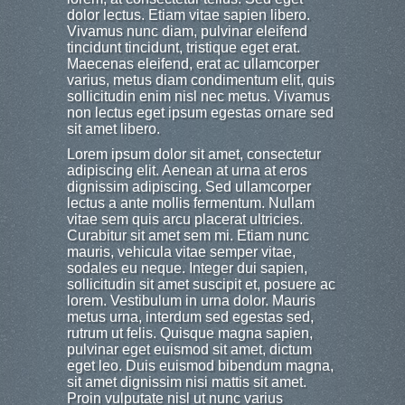
dolor lectus. Etiam vitae sapien libero.
Vivamus nunc diam, pulvinar eleifend
tincidunt tincidunt, tristique eget erat.
Maecenas eleifend, erat ac ullamcorper
varius, metus diam condimentum elit, quis
sollicitudin enim nisl nec metus. Vivamus
non lectus eget ipsum egestas ornare sed
sit amet libero.
Lorem ipsum dolor sit amet, consectetur
adipiscing elit. Aenean at urna at eros
dignissim adipiscing. Sed ullamcorper
lectus a ante mollis fermentum. Nullam
vitae sem quis arcu placerat ultricies.
Curabitur sit amet sem mi. Etiam nunc
mauris, vehicula vitae semper vitae,
sodales eu neque. Integer dui sapien,
sollicitudin sit amet suscipit et, posuere ac
lorem. Vestibulum in urna dolor. Mauris
metus urna, interdum sed egestas sed,
rutrum ut felis. Quisque magna sapien,
pulvinar eget euismod sit amet, dictum
eget leo. Duis euismod bibendum magna,
sit amet dignissim nisi mattis sit amet.
Proin vulputate nisl ut nunc varius