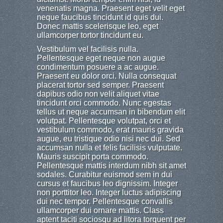
venenatis magna. Praesent eget velit eget
neque faucibus tincidunt id quis dui.
Donec mattis scelerisque leo, eget
ullamcorper tortor tincidunt eu.
Vestibulum vel facilisis nulla.
Pellentesque eget neque non augue
condimentum posuere a ac augue.
Praesent eu dolor orci. Nulla consequat
placerat tortor sed semper. Praesent
dapibus odio non velit aliquet vitae
tincidunt orci commodo. Nunc egestas
tellus ut neque accumsan in bibendum elit
volutpat. Pellentesque volutpat, orci et
vestibulum commodo, erat mauris gravida
augue, eu tristique odio nisi nec dui. Sed
accumsan nulla et felis facilisis vulputate.
Mauris suscipit porta commodo.
Pellentesque mattis interdum nibh sit amet
sodales. Curabitur euismod sem in dui
cursus et faucibus leo dignissim. Integer
non porttitor leo. Integer luctus adipiscing
dui nec tempor. Pellentesque convallis
ullamcorper dui ornare mattis. Class
aptent taciti sociosqu ad litora torquent per