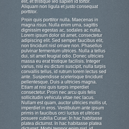
elit, et tristique leo sapien id tortor.
Aliquam non ligula et justo consequat
porttitor.
Proin quis porttitor nulla. Maecenas in
magna risus. Nulla enim urna, sagittis
dignissim egestas ac, sodales ac nulla.
Lorem ipsum dolor sit amet, consectetur
adipiscing elit. Sed semper faucibus elit,
non tincidunt nisl ornare non. Phasellus
pulvinar fermentum ultrices. Nulla a tellus
dui, sit amet feugiat odio. Donec ultricies
massa eu erat tristique facilisis. Integer
varius, nisi eu dictum suscipit, nulla turpis
convallis tellus, id rutrum lorem lectus sed
ante. Suspendisse scelerisque tincidunt
pellentesque. Duis a ultricies magna.
Etiam at nisi quis turpis imperdiet
consectetur. Proin nec arcu quis felis
sollicitudin vehicula vitae nec lacus.
Nullam est quam, auctor ultricies mollis ut,
imperdiet in eros. Vestibulum ante ipsum
primis in faucibus orci luctus et ultrices
posuere cubilia Curae; In hac habitasse
platea dictumst. In hac habitasse platea
dictumst. Morbi tempor enim nisl, id